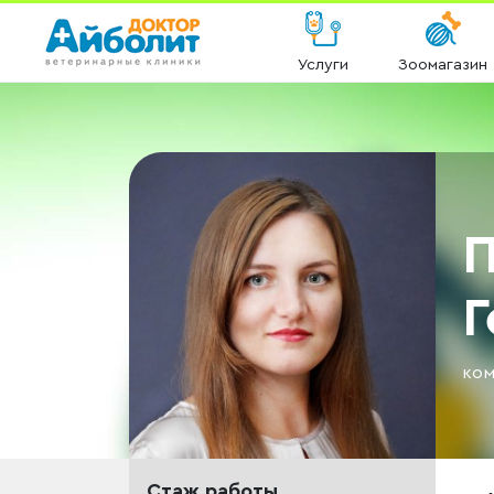
Услуги
Зоомагазин
П
Г
ком
Стаж работы