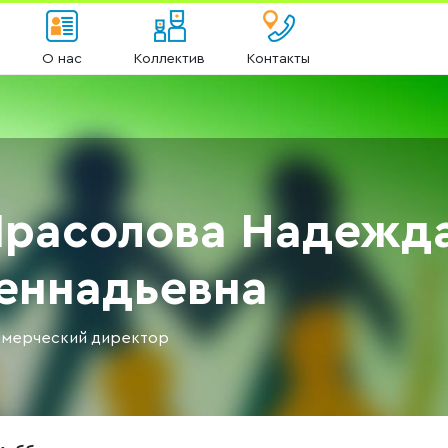
О нас
Коллектив
Контакты
расолова Надежд
еннадьевна
мерческий директор