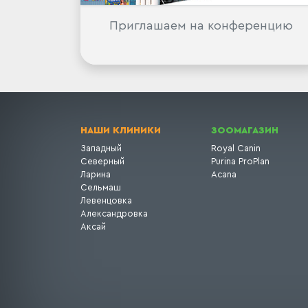
Приглашаем на конференцию
НАШИ КЛИНИКИ
ЗООМАГАЗИН
Западный
Royal Canin
Северный
Purina ProPlan
Ларина
Acana
Сельмаш
Левенцовка
Александровка
Аксай