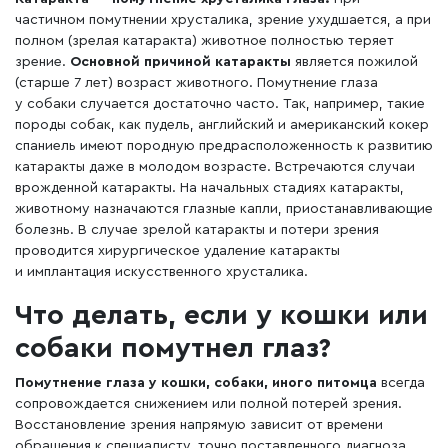
частичном помутнении хрусталика, зрение ухудшается, а при
полном (зрелая катаракта) животное полностью теряет
зрение.
Основной причиной катаракты
является пожилой
(старше 7 лет) возраст животного. Помутнение глаза
у собаки случается достаточно часто. Так, например, такие
породы собак, как пудель, английский и американский кокер
спаниель имеют породную предрасположенность к развитию
катаракты даже в молодом возрасте. Встречаются случаи
врожденной катаракты. На начальных стадиях катаракты,
животному назначаются глазные капли, приостанавливающие
болезнь. В случае зрелой катаракты и потери зрения
проводится хирургическое удаление катаракты
и имплантация искусственного хрусталика.
Что делать, если у кошки или
собаки помутнел глаз?
Помутнение глаза у кошки, собаки, иного питомца
всегда
сопровождается снижением или полной потерей зрения.
Восстановление зрения напрямую зависит от времени
обращения к специалисту, точно поставленного диагноза