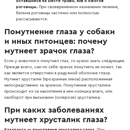
оставшиеся на месте травм, язв и ожогов
роговицы.
При своевременном назначении лечения,
бельма роговицы частично или полностью
рассасываются.
Помутнение глаза у собаки
и иных питомцев: почему
мутнеет зрачок глаза?
Если у животного помутнел глаз, то нужно знать следующее.
Прежде всего, сам по себе зрачок помутнеть не может, так
как является отверстием в радужной оболочке глаза.
Мутнеет хрусталик (прозрачная линза) расположенная
непосредственно за зрачком. Помутнение хрусталика
происходит из-за накопления в нем излишка влаги, или
наоборот при высыхании (склерозе) хрусталика.
При каких заболеваниях
мутнеет хрусталик глаза?
Катаракта — помутнение хрусталика глаза.
При