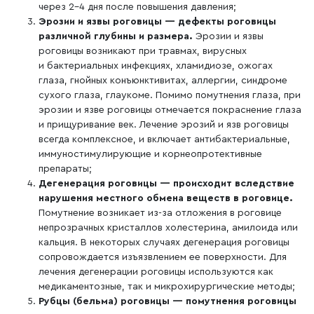
через 2-4 дня после повышения давления;
Эрозии и язвы роговицы — дефекты роговицы
различной глубины и размера.
Эрозии и язвы
роговицы возникают при травмах, вирусных
и бактериальных инфекциях, хламидиозе, ожогах
глаза, гнойных конъюнктивитах, аллергии, синдроме
сухого глаза, глаукоме. Помимо помутнения глаза, при
эрозии и язве роговицы отмечается покраснение глаза
и прищуривание век. Лечение эрозий и язв роговицы
всегда комплексное, и включает антибактериальные,
иммуностимулирующие и корнеопротективные
препараты;
Дегенерация роговицы — происходит вследствие
нарушения местного обмена веществ в роговице.
Помутнение возникает из-за отложения в роговице
непрозрачных кристаллов холестерина, амилоида или
кальция. В некоторых случаях дегенерация роговицы
сопровождается изъязвлением ее поверхности. Для
лечения дегенерации роговицы используются как
медикаментозные, так и микрохирургические методы;
Рубцы (бельма) роговицы — помутнения роговицы