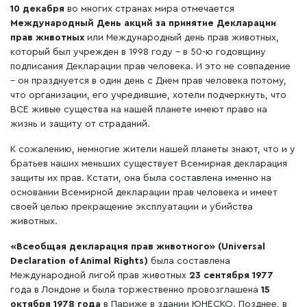
10 декабря
во многих странах мира отмечается
Международный День акций за принятие Декларации
прав животных
или Международный день прав животных,
который был учрежден в 1998 году – в 50-ю годовщину
подписания Декларации прав человека. И это не совпадение
– он празднуется в один день с Днем прав человека потому,
что организации, его учредившие, хотели подчеркнуть, что
ВСЕ живые существа на нашей планете имеют право на
жизнь и защиту от страданий.
К сожалению, немногие жители нашей планеты знают, что и у
братьев наших меньших существует Всемирная декларация
защиты их прав. Кстати, она была составлена именно на
основании Всемирной декларации прав человека и имеет
своей целью прекращение эксплуатации и убийства
животных.
«Всеобщая декларация прав животного» (Universal
Declaration of Animal Rights)
была составлена
Международной лигой прав животных
23 сентября 1977
года в Лондоне и была торжественно провозглашена
15
октября 1978 года
в Париже в здании ЮНЕСКО. Позднее, в