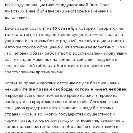
1990 году, по инициативе Международной Лиги Прав
Животных в нее были внесены некоторые изменения и
дополнения.
Декларация состоит
из 10 статей
, в которых говорится не
только о том, что каждое живое существо имеет право на
уважение и на жизнь без страданий, эксплуатации и смерти,
и что жестокое обращение с животными недопустимо. Но и
что человек обязан заботиться о восстановлении популяции
разных видов животных на земле, а действия, ведущие к
неоправданной гибели любого животного, являются
преступлением против жизни.
Борцы за права животных отстаивают для братьев наших
меньших
те же права и свободы, которые имеет человек
,
и прежде всего неотъемлемое право на жизнь, право на
свободу и на природное место обитания. Сегодня таких
принципов придерживаются миллионы людей в разных
странах мира, а во многих государствах существуют и
нормы права, которые регулируют отношения, связанные с
предотвращением жестокого обращения с животными и
формированием в обществе гуманного отношения к ним.